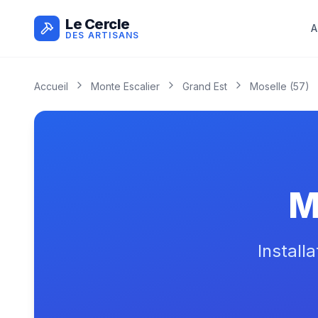
Le Cercle
A
DES ARTISANS
Accueil
Monte Escalier
Grand Est
Moselle
(
57
)
M
Install