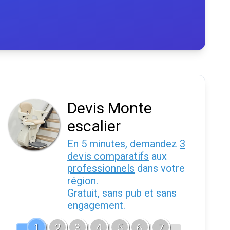
Devis Monte
escalier
En 5 minutes, demandez
3
devis comparatifs
aux
professionnels
dans votre
région.
Gratuit, sans pub et sans
engagement.
1
2
3
4
5
6
7