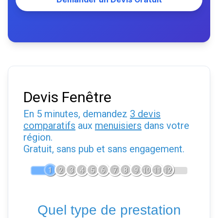
Devis Fenêtre
En 5 minutes, demandez
3 devis
comparatifs
aux
menuisiers
dans votre
région.
Gratuit, sans pub et sans engagement.
1
2
3
4
5
6
7
8
9
10
11
12
Quel type de prestation