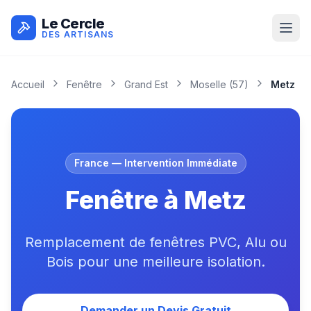
Le Cercle
DES ARTISANS
Accueil
Fenêtre
Grand Est
Moselle
(
57
)
Metz
France
— Intervention Immédiate
Fenêtre à Metz
Remplacement de fenêtres PVC, Alu ou
Bois pour une meilleure isolation.
Demander un Devis Gratuit