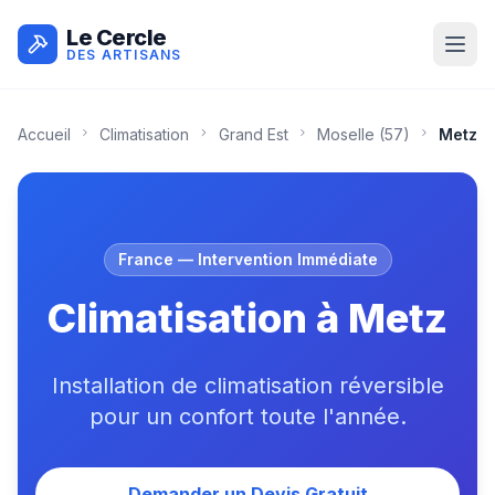
Le Cercle
DES ARTISANS
Accueil
Climatisation
Grand Est
Moselle
(
57
)
Metz
France
— Intervention Immédiate
Climatisation à Metz
Installation de climatisation réversible
pour un confort toute l'année.
Demander un Devis Gratuit