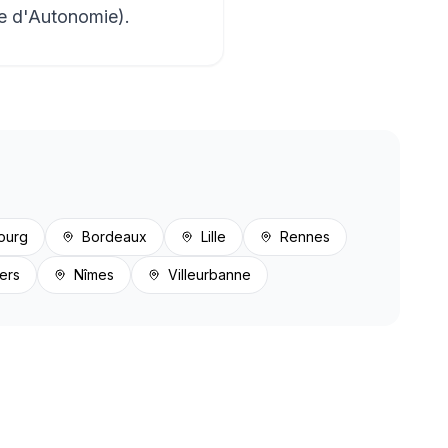
ée d'Autonomie).
ourg
Bordeaux
Lille
Rennes
ers
Nîmes
Villeurbanne