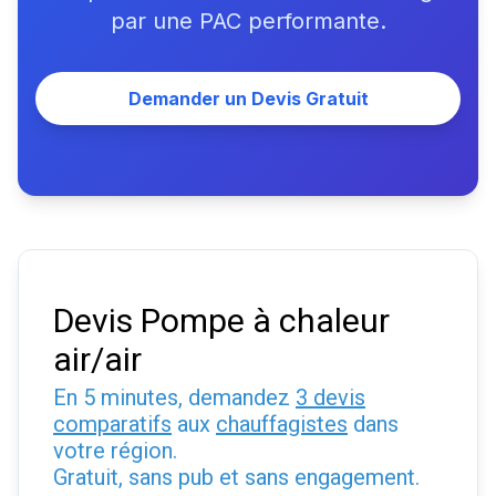
par une PAC performante.
Demander un Devis Gratuit
Devis Pompe à chaleur
air/air
En 5 minutes, demandez
3 devis
comparatifs
aux
chauffagistes
dans
votre région.
Gratuit, sans pub et sans engagement.