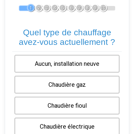
1
2
3
4
5
6
7
8
9
10
Quel type de chauffage
avez-vous actuellement ?
Aucun, installation neuve
Chaudière gaz
Chaudière fioul
Chaudière électrique