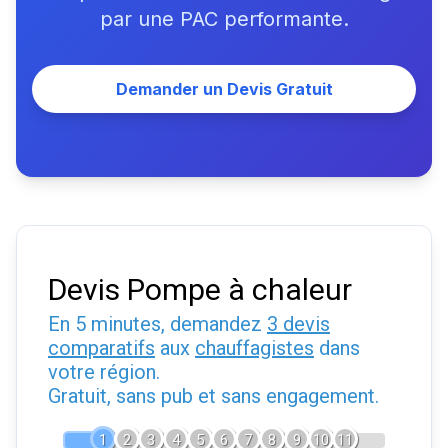
par une PAC performante.
Demander un Devis Gratuit
Devis Pompe à chaleur
En 5 minutes, demandez
3 devis
comparatifs
aux
chauffagistes
dans
votre région.
Gratuit, sans pub et sans engagement.
1
2
3
4
5
6
7
8
9
10
11