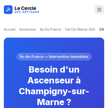
Le Cercle
DES ARTISANS
Accueil
Ascenseur
Ile De France
Val-De-Marne
(
94
)
Cham
Île-de-France
— Intervention Immédiate
Besoin d'un
Ascenseur à
Champigny-sur-
Marne ?