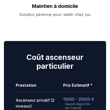
Maintien à domicile
Solution pérenne pour vieillir chez soi.
Coût ascenseur
particulier
Prestation
Prix Estimatif *
15000 - 25000
€
Ascenseur privatif (2
(Ajusté région
Île-
niveaux)
de-France
)