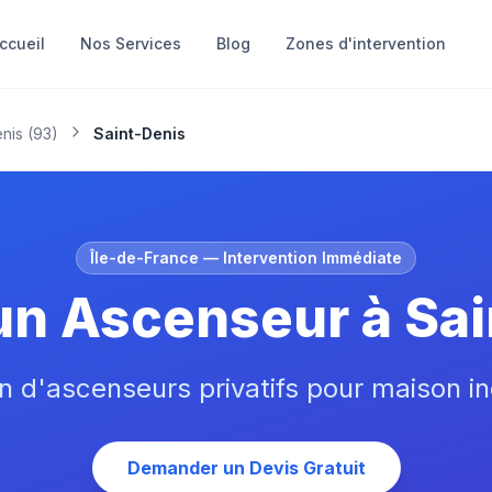
ccueil
Nos Services
Blog
Zones d'intervention
nis
(
93
)
Saint-Denis
Île-de-France
— Intervention Immédiate
un Ascenseur à Sai
on d'ascenseurs privatifs pour maison in
Demander un Devis Gratuit