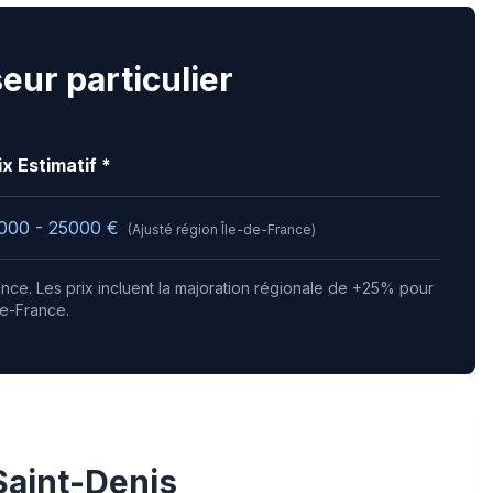
eur particulier
ix Estimatif *
000 - 25000
€
(Ajusté région
Île-de-France
)
gence.
Les prix incluent la majoration régionale de +25% pour
de-France.
Saint-Denis