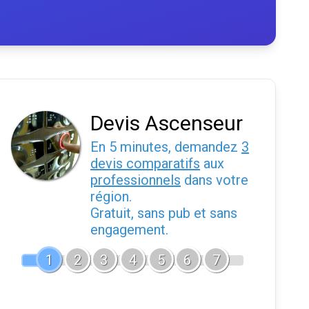
Devis Ascenseur
En 5 minutes, demandez
3
devis comparatifs
aux
professionnels
dans votre
région.
Gratuit, sans pub et sans
engagement.
1
2
3
4
5
6
7