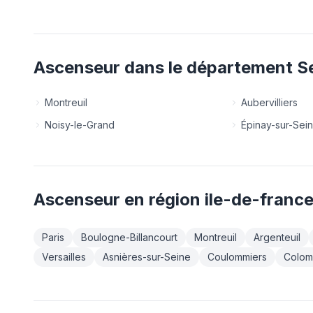
Ascenseur
dans le département
S
Montreuil
Aubervilliers
Noisy-le-Grand
Épinay-sur-Sei
Ascenseur
en région
ile-de-franc
Paris
Boulogne-Billancourt
Montreuil
Argenteuil
Versailles
Asnières-sur-Seine
Coulommiers
Colom