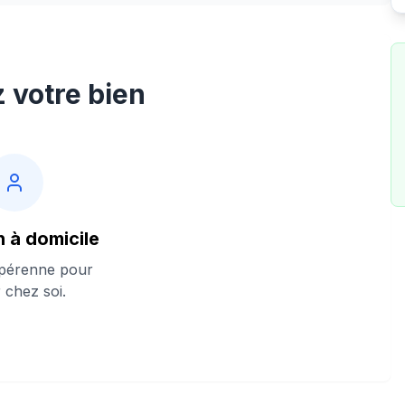
z votre bien
n à domicile
 pérenne pour
ir chez soi.