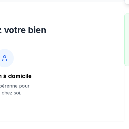
z votre bien
n à domicile
 pérenne pour
ir chez soi.