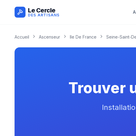
Le Cercle
A
DES ARTISANS
Accueil
Ascenseur
Ile De France
Seine-Saint-De
Trouver 
Installati