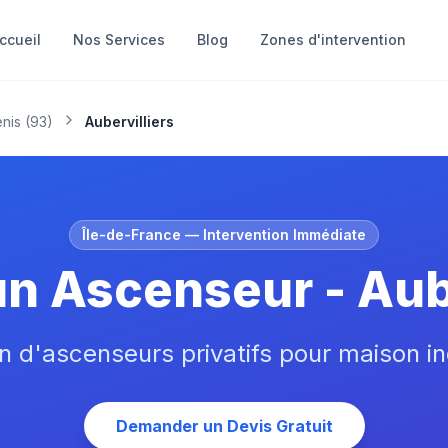
ccueil
Nos Services
Blog
Zones d'intervention
nis
(
93
)
Aubervilliers
Île-de-France
— Intervention Immédiate
un Ascenseur - Aube
on d'ascenseurs privatifs pour maison in
Demander un Devis Gratuit