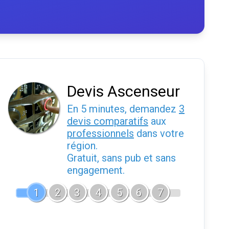
Devis Ascenseur
En 5 minutes, demandez
3
devis comparatifs
aux
professionnels
dans votre
région.
Gratuit, sans pub et sans
engagement.
1
2
3
4
5
6
7