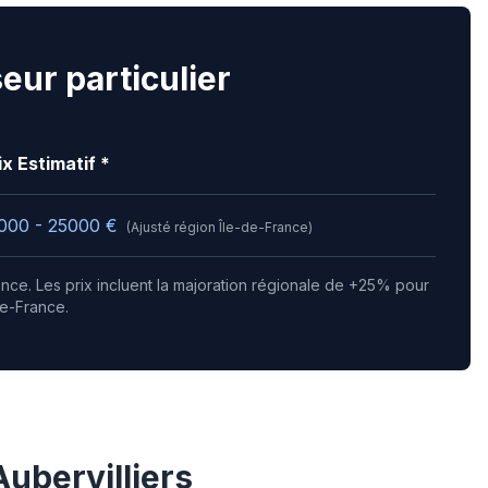
eur particulier
ix Estimatif *
000 - 25000
€
(Ajusté région
Île-de-France
)
gence.
Les prix incluent la majoration régionale de +25% pour
de-France.
Aubervilliers