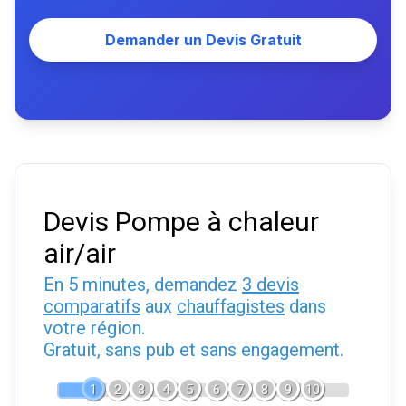
Demander un Devis Gratuit
Devis Pompe à chaleur
air/air
En 5 minutes, demandez
3 devis
comparatifs
aux
chauffagistes
dans
votre région.
Gratuit, sans pub et sans engagement.
1
2
3
4
5
6
7
8
9
10