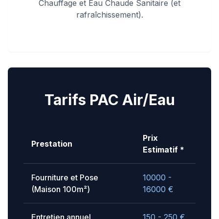
Chauffage et Eau Chaude Sanitaire (et
rafraîchissement).
Tarifs PAC Air/Eau
Prix
Prestation
Estimatif *
Fourniture et Pose
10000 -
(Maison 100m²)
16000
€
Entretien annuel
150 - 250
€