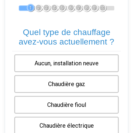
1
2
3
4
5
6
7
8
9
10
Quel type de chauffage
avez-vous actuellement ?
Aucun, installation neuve
Chaudière gaz
Chaudière fioul
Chaudière électrique