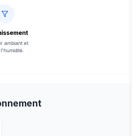
nissement
air ambiant et
 l'humidité.
onnement