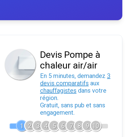
Devis Pompe à
chaleur air/air
En 5 minutes, demandez
3
devis comparatifs
aux
chauffagistes
dans votre
région.
Gratuit, sans pub et sans
engagement.
1
2
3
4
5
6
7
8
9
10