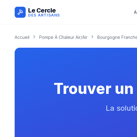
Le Cercle
A
DES ARTISANS
Accueil
Pompe À Chaleur Air/air
Bourgogne Franch
Trouver un 
La soluti