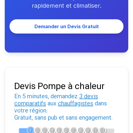
rapidement et climatiser.
Demander un Devis Gratuit
Devis Pompe à chaleur
En 5 minutes, demandez
3 devis
comparatifs
aux
chauffagistes
dans
votre région.
Gratuit, sans pub et sans engagement.
1
2
3
4
5
6
7
8
9
10
11