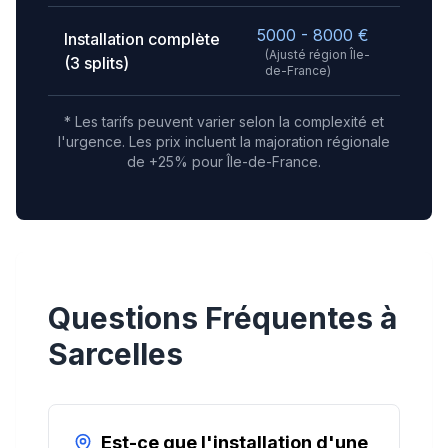
5000 - 8000
€
Installation complète
(Ajusté région
Île-
(3 splits)
de-France
)
* Les tarifs peuvent varier selon la complexité et
l'urgence.
Les prix incluent la majoration régionale
de +25% pour Île-de-France.
Questions Fréquentes à
Sarcelles
Est-ce que l'installation d'une