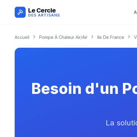
Le Cercle
A
DES ARTISANS
Accueil
Pompe À Chaleur Air/air
Ile De France
V
Besoin d'un Po
La soluti