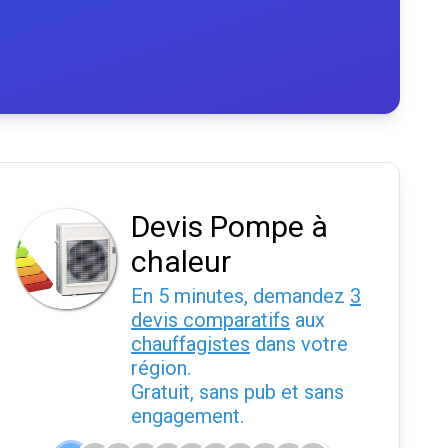
Devis Pompe à
chaleur
En 5 minutes, demandez
3
devis comparatifs
aux
chauffagistes
dans votre
région.
Gratuit, sans pub et sans
engagement.