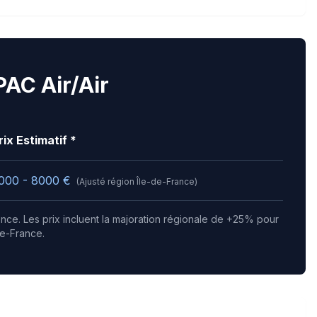
PAC Air/Air
rix Estimatif *
000 - 8000
€
(Ajusté région
Île-de-France
)
gence.
Les prix incluent la majoration régionale de +25% pour
de-France.