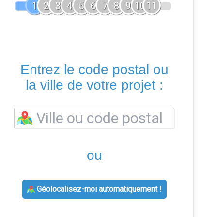
1
2
3
4
5
6
7
8
9
10
11
Entrez le code postal ou
la ville de votre projet :
ou
Géolocalisez-moi automatiquement !