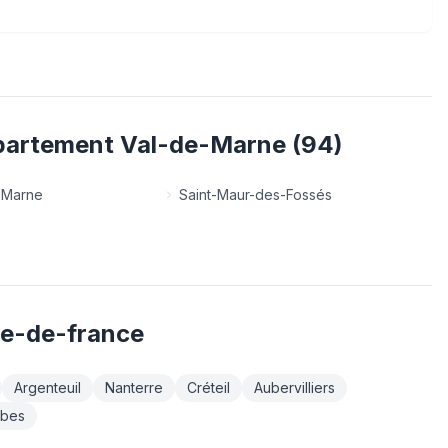
épartement
Val-de-Marne
(
94
)
-Marne
Saint-Maur-des-Fossés
le-de-france
Argenteuil
Nanterre
Créteil
Aubervilliers
bes