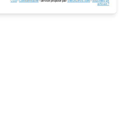
CGU
-
Confidentialité
- Service proposé par
ViteUnDevis.com
-
Vous êtes un
artisan ?