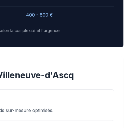
400 - 800
€
selon la complexité et l'urgence.
Villeneuve-d'Ascq
ds sur-mesure optimisés.