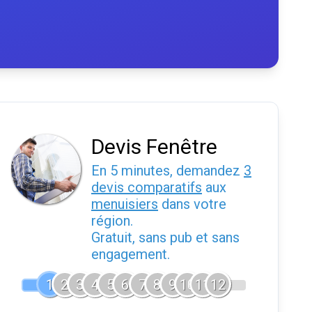
Devis Fenêtre
En 5 minutes, demandez
3
devis comparatifs
aux
menuisiers
dans votre
région.
Gratuit, sans pub et sans
engagement.
1
2
3
4
5
6
7
8
9
10
11
12