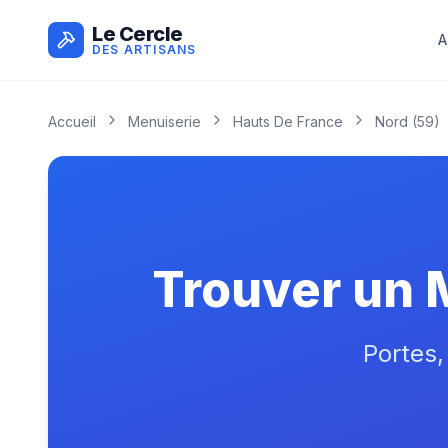
Le Cercle
A
DES ARTISANS
Accueil
Menuiserie
Hauts De France
Nord
(
59
)
Trouver un 
Portes,