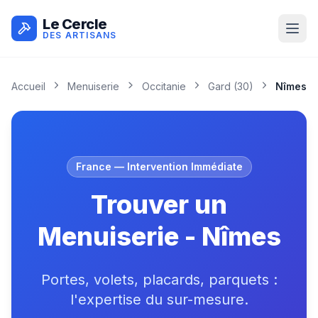
Le Cercle
DES ARTISANS
Accueil
Menuiserie
Occitanie
Gard
(
30
)
Nîmes
France
— Intervention Immédiate
Trouver un
Menuiserie - Nîmes
Portes, volets, placards, parquets :
l'expertise du sur-mesure.