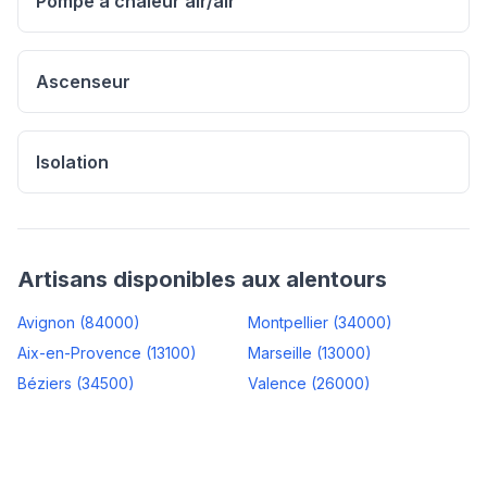
Pompe à chaleur air/air
Ascenseur
Isolation
Artisans disponibles aux alentours
Avignon
(
84000
)
Montpellier
(
34000
)
Aix-en-Provence
(
13100
)
Marseille
(
13000
)
Béziers
(
34500
)
Valence
(
26000
)