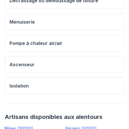
Décrassage ou démoussage de toiture
Menuiserie
Pompe à chaleur air/air
Ascenseur
Isolation
Artisans disponibles aux alentours
Nîmes
(
30000
)
Béziers
(
34500
)