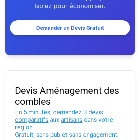
Isolez pour économiser.
Demander un Devis Gratuit
Devis Aménagement des
combles
En 5 minutes, demandez
3 devis
comparatifs
aux
artisans
dans votre
région.
Gratuit, sans pub et sans engagement.