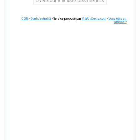
Retour à la liste des métiers
CGU
-
Confidentialité
- Service proposé par
ViteUnDevis.com
-
Vous êtes un
artisan ?