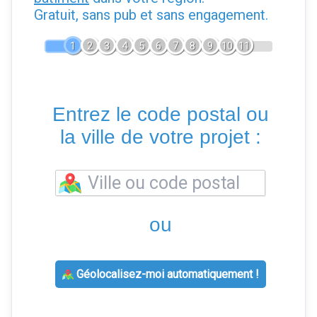
Gratuit, sans pub et sans engagement.
1
2
3
4
5
6
7
8
9
10
11
Entrez le code postal ou
la ville de votre projet :
ou
Géolocalisez-moi automatiquement !