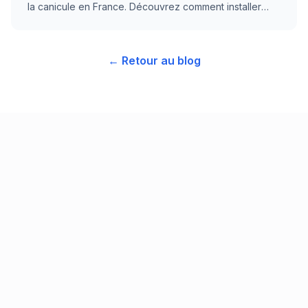
la canicule en France. Découvrez comment installer
une climatisation réversible rapidement, les prix
détaillés, les aides financières 2025 et le processus
d'installation par un artisan RGE certifié.
← Retour au blog