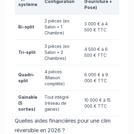
Configuration
(Fourniture +
système
Pose)
2 pièces (ex:
3 000 € à 4
Bi-split
Salon + 1
500 € TTC
Chambre)
3 pièces (ex:
4 500 € à 6
Tri-split
Salon + 2
500 € TTC
Chambres)
4 pièces
Quadri-
6 000 € à 9
(Maison
split
000 € TTC
complète)
Gainable
Tout intégré
10 000 € à 15
(5
(réseau de
000 € TTC
sorties)
gaines)
Quelles aides financières pour une clim
réversible en 2026 ?