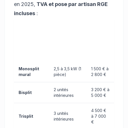
en 2025,
TVA et pose par artisan RGE
incluses
:
Prix
posé
Type de
Puissance /
TTC
climatisation
Configuration
(matériel
+ main
d'œuvre)
Monosplit
2,5 à 3,5 kW (1
1 500 € à
mural
pièce)
2 800 €
2 unités
3 200 € à
Bisplit
intérieures
5 000 €
4 500 €
3 unités
Trisplit
à 7 000
intérieures
€