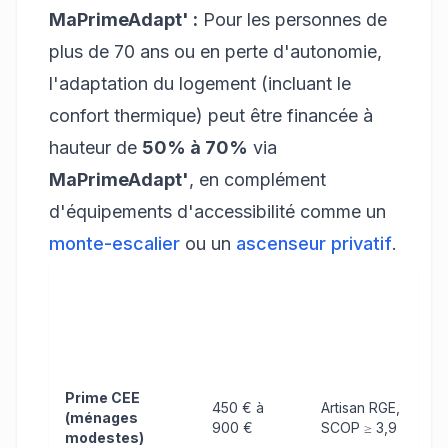
MaPrimeAdapt' :
Pour les personnes de
plus de 70 ans ou en perte d'autonomie,
l'adaptation du logement (incluant le
confort thermique) peut être financée à
hauteur de
50% à 70%
via
MaPrimeAdapt'
, en complément
d'équipements d'accessibilité comme un
monte-escalier
ou un
ascenseur privatif
.
Montant
estimé
Conditions
Aide financière
(clim
principales
réversible)
Prime CEE
450 € à
Artisan RGE,
(ménages
900 €
SCOP ≥ 3,9
modestes)