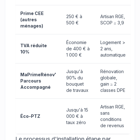
Prime CEE
250 € à
Artisan RGE,
(autres
500 €
SCOP ≥ 3,9
ménages)
Économie
Logement >
TVA réduite
de 400 € à
2 ans,
10%
1 000 €
automatique
Jusqu'à
Rénovation
MaPrimeRénov'
90% du
globale,
Parcours
bouquet
gain ≥ 2
Accompagné
de travaux
classes DPE
Artisan RGE,
Jusqu'à 15
sans
Éco-PTZ
000 € à
conditions
taux zéro
de revenus
Le processus d'installation étape par