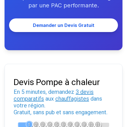
par une PAC performante.
Demander un Devis Gratuit
Devis Pompe à chaleur
En 5 minutes, demandez
3 devis
comparatifs
aux
chauffagistes
dans
votre région.
Gratuit, sans pub et sans engagement.
1
2
3
4
5
6
7
8
9
10
11