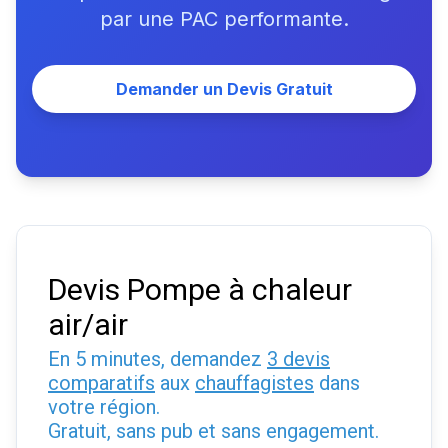
par une PAC performante.
Demander un Devis Gratuit
Devis Pompe à chaleur
air/air
En 5 minutes, demandez
3 devis
comparatifs
aux
chauffagistes
dans
votre région.
Gratuit, sans pub et sans engagement.