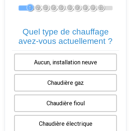
1
2
3
4
5
6
7
8
9
10
Quel type de chauffage
avez-vous actuellement ?
Aucun, installation neuve
Chaudière gaz
Chaudière fioul
Chaudière électrique