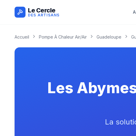
Le Cercle
A
DES ARTISANS
Accueil
Pompe À Chaleur Air/air
Guadeloupe
G
Les Abymes 
La soluti