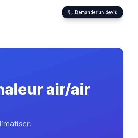
Demander un devis
leur air/air
limatiser.