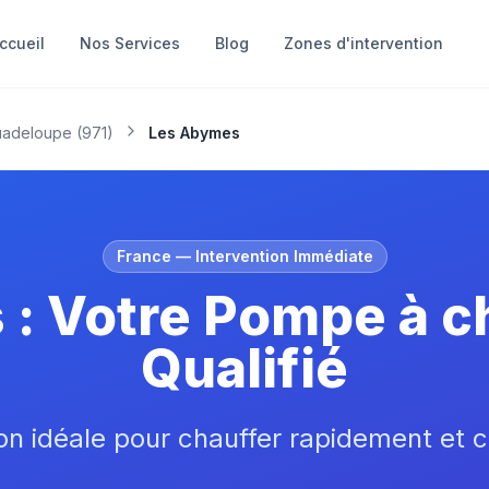
ccueil
Nos Services
Blog
Zones d'intervention
uadeloupe
(
971
)
Les Abymes
France
— Intervention Immédiate
: Votre Pompe à cha
Qualifié
on idéale pour chauffer rapidement et c