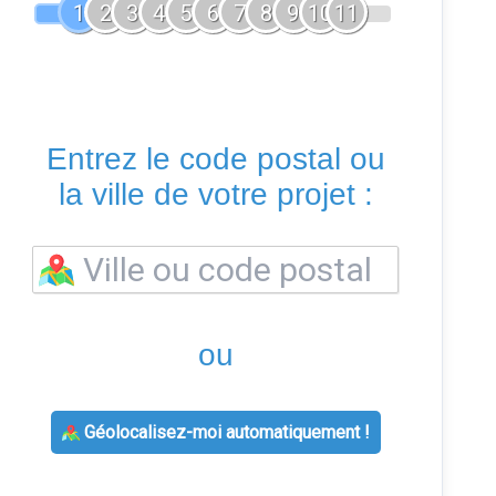
1
2
3
4
5
6
7
8
9
10
11
Entrez le code postal ou
la ville de votre projet :
ou
Géolocalisez-moi automatiquement !