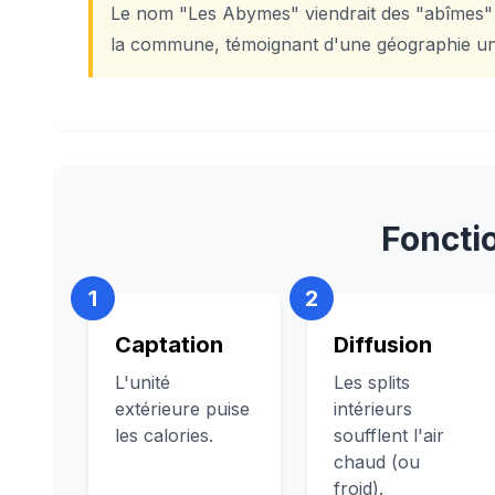
Le nom "Les Abymes" viendrait des "abîmes" o
la commune, témoignant d'une géographie un
Foncti
1
2
Captation
Diffusion
L'unité
Les splits
extérieure puise
intérieurs
les calories.
soufflent l'air
chaud (ou
froid).