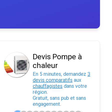
Devis Pompe à
chaleur
En 5 minutes, demandez
3
devis comparatifs
aux
chauffagistes
dans votre
région.
Gratuit, sans pub et sans
engagement.