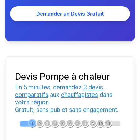
Demander un Devis Gratuit
Devis Pompe à chaleur
En 5 minutes, demandez
3 devis
comparatifs
aux
chauffagistes
dans
votre région.
Gratuit, sans pub et sans engagement.
1
2
3
4
5
6
7
8
9
10
11