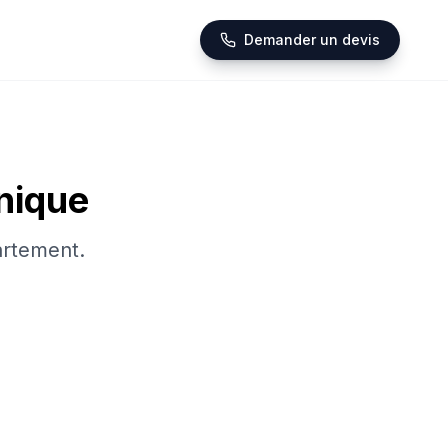
Demander un devis
nique
artement.