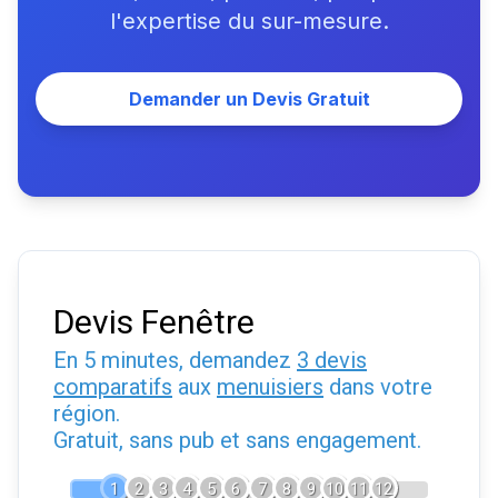
l'expertise du sur-mesure.
Demander un Devis Gratuit
Devis Fenêtre
En 5 minutes, demandez
3 devis
comparatifs
aux
menuisiers
dans votre
région.
Gratuit, sans pub et sans engagement.
1
2
3
4
5
6
7
8
9
10
11
12