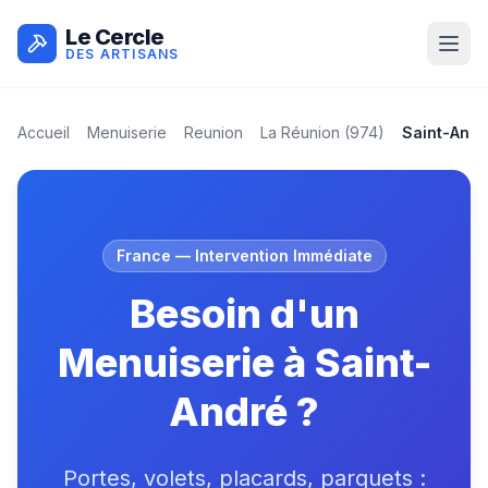
Le Cercle
DES ARTISANS
Accueil
Menuiserie
Reunion
La Réunion
(
974
)
Saint-Andr
France
— Intervention Immédiate
Besoin d'un
Menuiserie à Saint-
André ?
Portes, volets, placards, parquets :