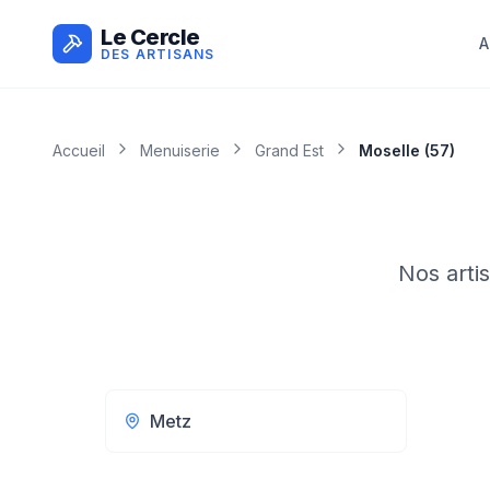
Le Cercle
A
DES ARTISANS
Accueil
Menuiserie
Grand Est
Moselle
(
57
)
Nos arti
Metz