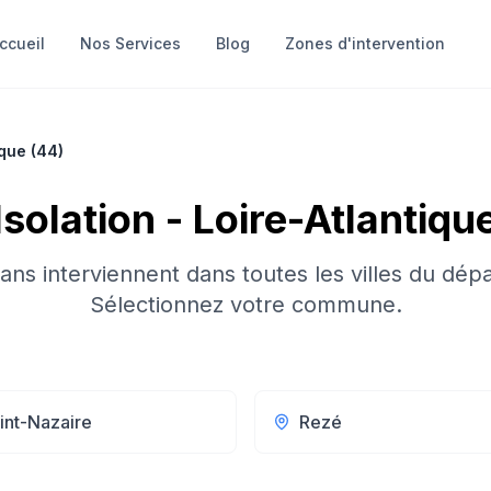
ccueil
Nos Services
Blog
Zones d'intervention
ique
(
44
)
Isolation
-
Loire-Atlantiqu
sans interviennent dans toutes les villes du dép
Sélectionnez votre commune.
int-Nazaire
Rezé