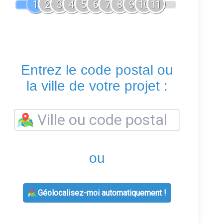
1
2
3
4
5
6
7
8
9
10
11
Entrez le code postal ou
la ville de votre projet :
ou
Géolocalisez-moi automatiquement !