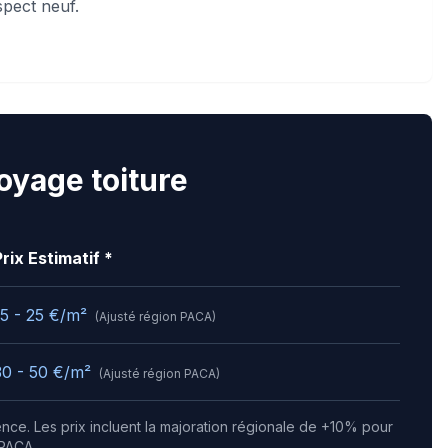
spect neuf.
toyage toiture
Prix Estimatif *
15 - 25
€/m²
(Ajusté région
PACA
)
30 - 50
€/m²
(Ajusté région
PACA
)
gence.
Les prix incluent la majoration régionale de +10% pour
PACA.