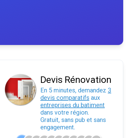
Devis Rénovation
En 5 minutes, demandez
3
devis comparatifs
aux
entreprises du batiment
dans votre région.
Gratuit, sans pub et sans
engagement.