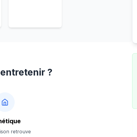
entretenir ?
hétique
ison retrouve