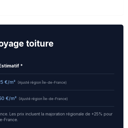
toyage toiture
Estimatif *
25
€/m²
(Ajusté région
Île-de-France
)
50
€/m²
(Ajusté région
Île-de-France
)
gence.
Les prix incluent la majoration régionale de +25% pour
de-France.