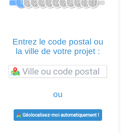
1
2
3
4
5
6
7
8
9
10
11
Entrez le code postal ou
la ville de votre projet :
ou
Géolocalisez-moi automatiquement !