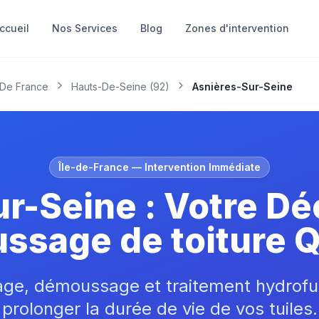
ccueil
Nos Services
Blog
Zones d'intervention
e De France
Hauts-De-Seine
(
92
)
Asnières-Sur-Seine
Île-de-France
— Intervention Immédiate
r-Seine : Votre D
sage de toiture Q
age, démoussage et traitement hydrofu
prolonger la durée de vie de vos tuiles.