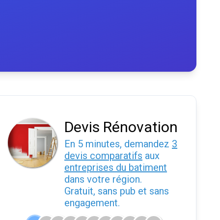
Devis Rénovation
En 5 minutes, demandez
3
devis comparatifs
aux
entreprises du batiment
dans votre région.
Gratuit, sans pub et sans
engagement.