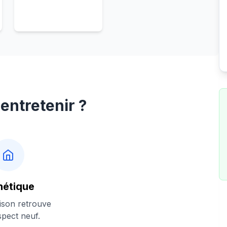
entretenir ?
hétique
ison retrouve
spect neuf.