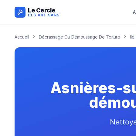
Le Cercle
A
DES ARTISANS
Accueil
Décrassage Ou Démoussage De Toiture
Il
Asnières-su
démous
Nettoy