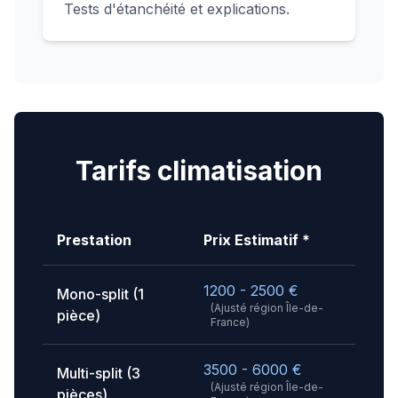
Tests d'étanchéité et explications.
Tarifs climatisation
Prestation
Prix Estimatif *
1200 - 2500
€
Mono-split (1
(Ajusté région
Île-de-
pièce)
France
)
3500 - 6000
€
Multi-split (3
(Ajusté région
Île-de-
pièces)