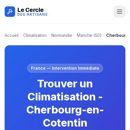
Le Cercle
DES ARTISANS
Accueil
Climatisation
Normandie
Manche
(
50
)
Cherbourg-
France
— Intervention Immédiate
Trouver un
Climatisation -
Cherbourg-en-
Cotentin