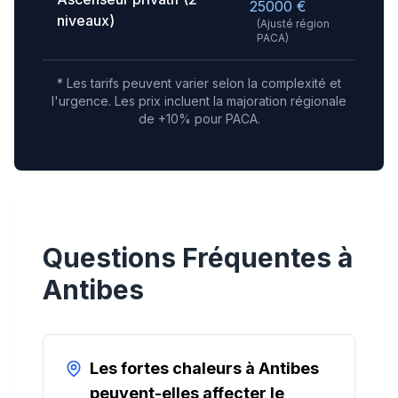
25000
€
niveaux)
(Ajusté région
PACA
)
* Les tarifs peuvent varier selon la complexité et
l'urgence.
Les prix incluent la majoration régionale
de +10% pour PACA.
Questions Fréquentes à
Antibes
Les fortes chaleurs à Antibes
peuvent-elles affecter le